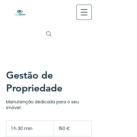
Gestão de
Propriedade
Manutenção dedicada para o seu
imóvel.
150
euros
1 h 30 min
1
150 €
3