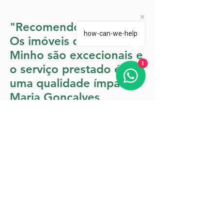
"Recomendo vivamente!
how-can-we-help
Os imóveis da View
Minho são excecionais e
1
o serviço prestado é de
uma qualidade ímpar."
Maria Gonçalves
"A minha estadia foi
perfeita. A equipa da
View Minho foi
extremamente prestável
e atenciosa, tornando a
minha visita
verdadeiramente