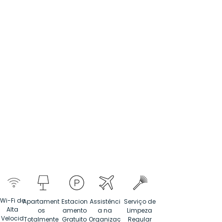
Wi-Fi de
Apartament
Estacion
Assistênci
Serviço de
Alta
os
amento
a na
Limpeza
Velocid
Totalmente
Gratuito
Organizaç
Regular