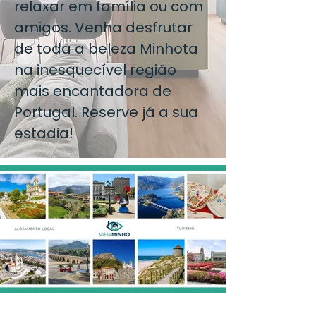
relaxar em família ou com
amigos. Venha desfrutar
de toda a beleza Minhota
na inesquecível região
mais encantadora de
Portugal. Reserve já a sua
estadia!