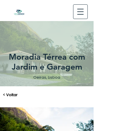
Moradia Térrea com
Jardim e Garagem
Oeiras, Lisboa
< Voltar