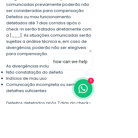
comunicadas previamente poderão não
ser consideradas para compensação.
Defeitos ou mau funcionamento
detetados até 7 dias corridos após o
check-in serão tratados diretamente com
a [___]. As situações comunicadas serão
sujeitas a análise técnica e, em caso de
divergência, poderão não ser elegíveis
para compensação.
how-can-we-help
As divergências incluem:
Não constatação do defeito
Indícios de mau uso
1
Comunicação incompleta ou sem
detalhes suficientes
Defeitos detetados após 7 dias do check-
in serão resolvidos no prazo máximo de
30 dias corridos após comunicação,
conforme legislação aplicável.
ERRO OPERACIONAL (RESERVA EM